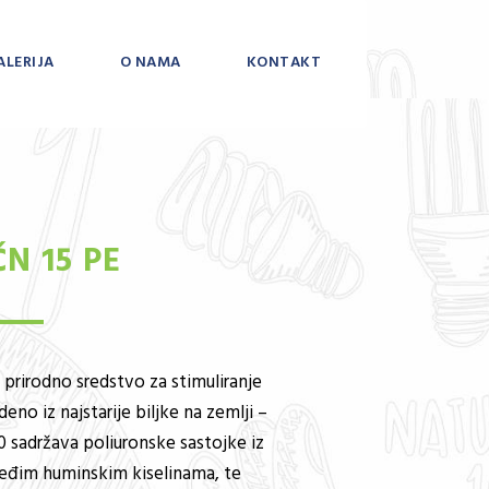
ALERIJA
O NAMA
KONTAKT
ČN 15 PE
prirodno sredstvo za stimuliranje
deno iz najstarije biljke na zemlji –
 sadržava poliuronske sastojke iz
eđim huminskim kiselinama, te