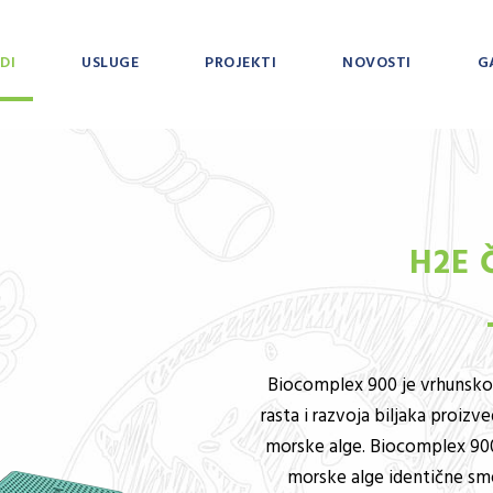
DI
USLUGE
PROJEKTI
NOVOSTI
G
H2E 
Biocomplex 900 je vrhunsko 
rasta i razvoja biljaka proizve
morske alge. Biocomplex 900
morske alge identične sm