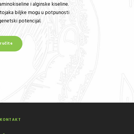
inokiseline i alginske kiseline.
tojaka biljke mogu u potpunosti
genetski potencijal.
ručite
KONTAKT