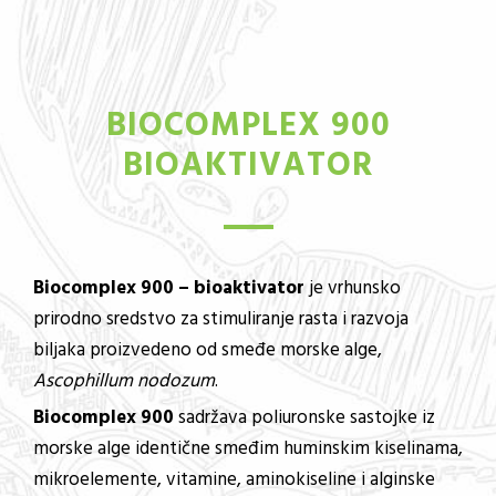
BIOCOMPLEX 900
BIOAKTIVATOR
Biocomplex 900
– bioaktivator
je vrhunsko
prirodno sredstvo za stimuliranje rasta i razvoja
biljaka proizvedeno od smeđe morske alge,
Ascophillum nodozum
.
Biocomplex 900
sadržava poliuronske sastojke iz
morske alge identične smeđim huminskim kiselinama,
mikroelemente, vitamine, aminokiseline i alginske